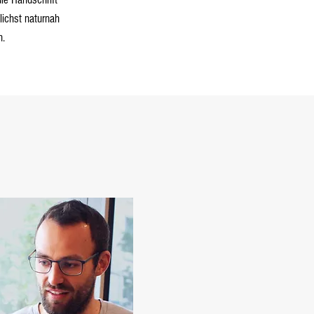
ichst naturnah
n.