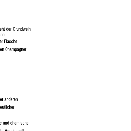
ieht der Grundwein
che.
der Flasche
gigen Champagner
er anderen
eutlicher
che und chemische
ie Handschrift