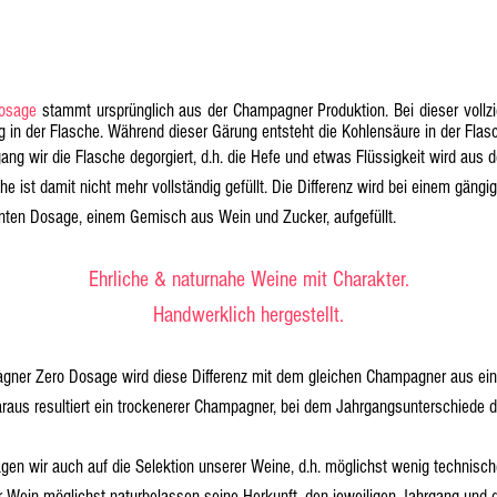
osage
stammt ursprünglich aus der Champagner Produktion. Bei dieser vollz
g in der Flasche. Während dieser Gärung entsteht die Kohlensäure in der Flas
ng wir die Flasche degorgiert, d.h. die Hefe und etwas Flüssigkeit wird aus 
che ist damit nicht mehr vollständig gefüllt. Die Differenz wird bei einem gän
nten Dosage, einem Gemisch aus Wein und Zucker, aufgefüllt.
Ehrliche & naturnahe Weine mit Charakter.
Handwerklich hergestellt.
gner Zero Dosage wird diese Differenz mit dem gleichen Champagner aus ein
Daraus resultiert ein trockenerer Champagner, bei dem Jahrgangsunterschiede d
agen wir auch auf die Selektion unserer Weine, d.h. möglichst wenig technis
r Wein möglichst naturbelassen seine Herkunft, den jeweiligen Jahrgang und d